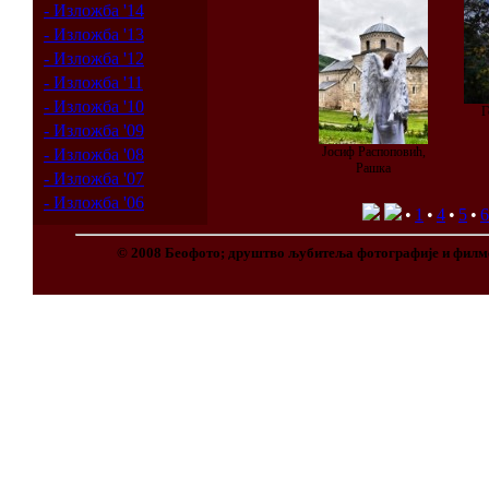
- Изложба '14
- Изложба '13
- Изложба '12
- Изложба '11
- Изложба '10
Г
- Изложба '09
Јосиф Распоповић,
- Изложба '08
Рашка
- Изложба '07
- Изложба '06
•
1
•
4
•
5
•
6
© 2008 Беофото; друштво љубитеља фотографије и филм