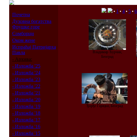
•
1
•
4
•
5
•
6
Почетна
Духовна богатства
Фрушке горе
Сомборци
Оком жене
Испраћај Патријарха
Павла
Владимир Ћурчин,
Београд
- Архива:
- Изложба '25
- Изложба '24
- Изложба '23
- Изложба '22
- Изложба '21
- Изложба '20
- Изложба '19
Ђорђе Гајицки, Београд
- Изложба '18
- Изложба '17
- Изложба '16
- Изложба '15