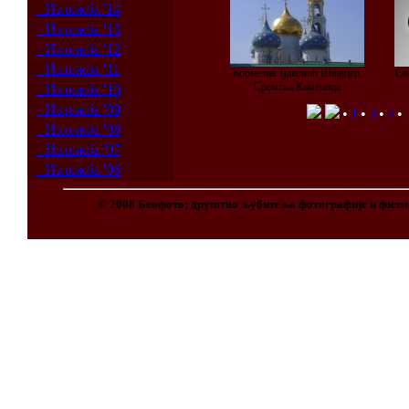
- Изложба '14
- Изложба '13
- Изложба '12
- Изложба '11
Корнелиа Ђаковић Швајцер,
Св
Сремска Каменица
- Изложба '10
- Изложба '09
•
1
•
3
•
4
•
- Изложба '08
- Изложба '07
- Изложба '06
© 2008 Беофото; друштво љубитеља фотографије и филм