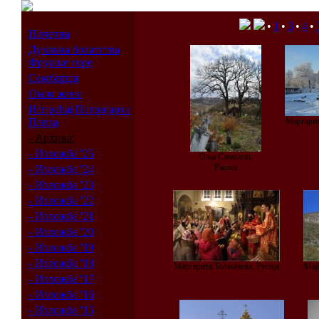
•
1
•
3
•
4
•
Почетна
Духовна богатства
Фрушке горе
Сомборци
Оком жене
Испраћај Патријарха
Павла
Маргарит
- Архива:
- Изложба '25
Оља Симовић,
Рашка
- Изложба '24
- Изложба '23
- Изложба '22
- Изложба '21
- Изложба '20
- Изложба '19
- Изложба '18
Маргарита Толмачева, Русија
Мар
- Изложба '17
- Изложба '16
- Изложба '15