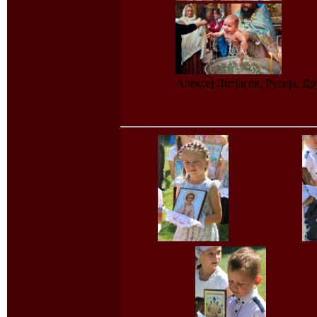
Алексеј Литјагов, Русија, Др