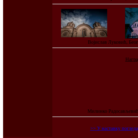
Војислав Луковић, Беог
Награ
Милинко Радосављевић,
>> У наставку погледа