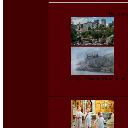
Награде з
Слободан Чавић, Шимановци, П