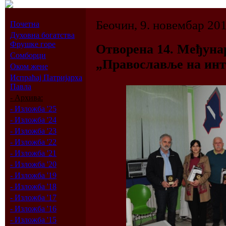
Беочин, 9. новембар 201
Почетна
Духовна богатства
Фрушке горе
Отворена 14. Међуна
Сомборци
„Православље на инт
Оком жене
Испраћај Патријарха
Павла
- Архива:
- Изложба '25
- Изложба '24
- Изложба '23
- Изложба '22
- Изложба '21
- Изложба '20
- Изложба '19
- Изложба '18
- Изложба '17
- Изложба '16
- Изложба '15