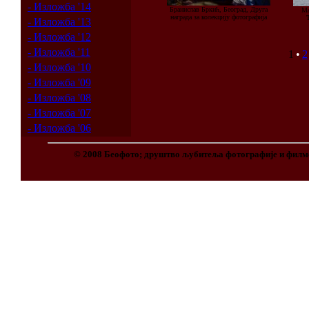
- Изложба '14
Бранислав Бркић, Београд, Друга
Ма
награда за колекцију фотографија
Т
- Изложба '13
- Изложба '12
- Изложба '11
1
•
2
- Изложба '10
- Изложба '09
- Изложба '08
- Изложба '07
- Изложба '06
© 2008 Беофото; друштво љубитеља фотографије и филм