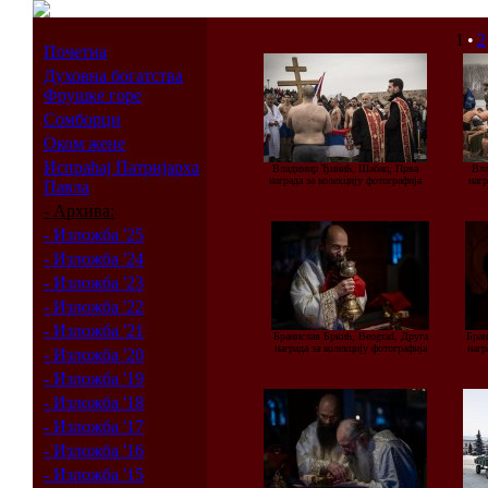
1
•
2
Почетна
Духовна богатства
Фрушке горе
Сомборци
Оком жене
Испраћај Патријарха
Владимир Ђинић, Шабац, Прва
Вла
награда за колекцију фотографија
нагр
Павла
- Архива:
- Изложба '25
- Изложба '24
- Изложба '23
- Изложба '22
- Изложба '21
Бранислав Бркић, Beograd, Друга
Бран
награда за колекцију фотографија
нагр
- Изложба '20
- Изложба '19
- Изложба '18
- Изложба '17
- Изложба '16
- Изложба '15