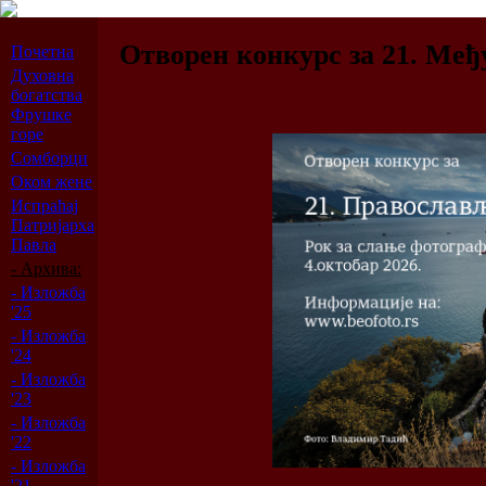
Отворен конкурс за 21. Ме
Почетна
Духовна
богатства
Фрушке
горе
Сомборци
Оком жене
Испраћај
Патријарха
Павла
- Архива:
- Изложба
'25
- Изложба
'24
- Изложба
'23
- Изложба
'22
- Изложба
'21