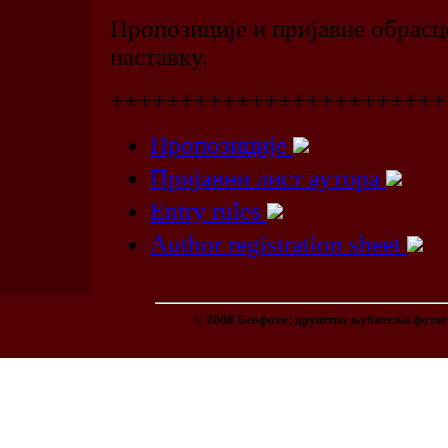
Пропозиције и пријавне обрасце
наставку.
++++++++++++++++++++++++
Пропозиције
Пријавни лист аутора
Entry rules
Author registration sheet
© 2008 Беофото; друштво љубитеља фотог