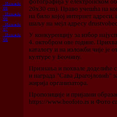
фотографија у електронском об
- Изложба
20x30 cm). Право учешћа на ко
'09
- Изложба
на било којој интернет адреси,
'08
шаљу на мејл адресу drustvobe
- Изложба
'07
У конкуренцију за избор најус
- Изложба
'06
4. октобром ове године. Прихва
каталогу и на изложби чије је 
културе у Беочину.
Признања и похвале доделиће се
и награда "Сава Драгојловић" 
жирија организатора.
Пропозиције и пријавни образац
https://www.beofoto.rs и Фото 