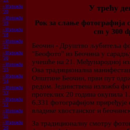
У трећу д
- Изложба
'20
- Изложба
Рок за слање фотографија 
'19
- Изложба
cm у 300 d
'18
- Изложба
Беочин - Друштво љубитеља фо
'17
"Беофото" из Беочина у сарадњу
- Изложба
'16
учешће на 21. Међународној и
- Изложба
Ова традиционална манифестаци
'15
- Изложба
Општине Беочин, први пут одржа
'14
редом. Јединствена изложба фо
- Изложба
протеклих 20 година окупила 1.
'13
- Изложба
6.331 фотографијом приређује с
'12
владике хвостанског и беочинск
- Изложба
'11
За традиционалну смотру фотог
- Изложба
'10